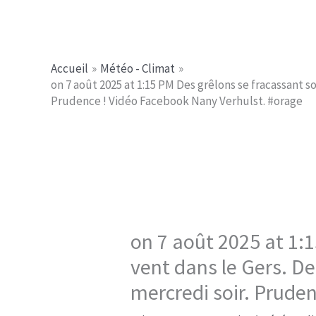
Aller
Jerome PICHE
au
contenu
Accueil
Météo - Climat
on 7 août 2025 at 1:15 PM Des grêlons se fracassant so
Prudence ! Vidéo Facebook Nany Verhulst. #orage
on 7 août 2025 at 1:1
vent dans le Gers. De
mercredi soir. Prude