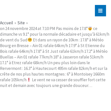
Aller
Jerome PICHE
au
contenu
Accueil
Site
on 24 novembre 2024 at 7:10 PM Pas moins de 17.8°
ce
dimanche vs 9.1° pour la normale décadaire et jusqu’à 61km/h
de vent du Sud
Et dans un rayon de 10km : 17.8° à Météo
Bourg en Bresse – Ain 01 rafale 64km/h 17.9° à St Etienne du
Bois rafale 64km/h 17.8° à St Just rafale 61km/h 17.2° à Météo
Buellas – Ain 01 rafale 77km/h 18° à Jasseron rafale 51km/h
17.1° à Etrez rafale 68km/h Un peu plus loin dans le
Rervermont : 16.3° à Hautecourt 495m rafale 82km/h et sur la
crête de nos plus hautes montagnes : 6° à Montoisey 1660m
rafale 105km/h
Le vent ne va cesser de souffler fort cette
nuit et demain avec toujours une grande douceur…