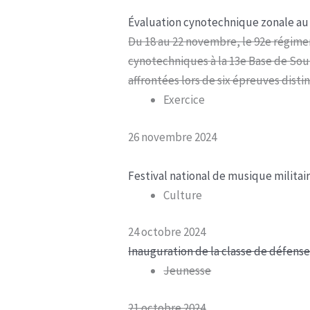
Évaluation cynotechnique zonale au 
Du 18 au 22 novembre, le 92e régimen
cynotechniques à la 13e Base de Sou
affrontées lors de six épreuves distin
Exercice
26 novembre 2024
Festival national de musique militair
Culture
24 octobre 2024
Inauguration de la classe de défense 
Jeunesse
21 octobre 2024