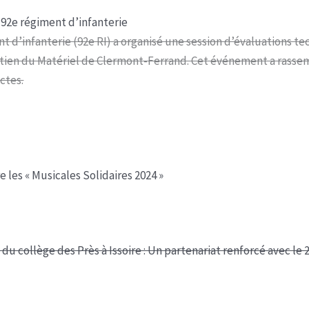
92e régiment d’infanterie
t d’infanterie (92e RI) a organisé une session d’évaluations t
tien du Matériel de Clermont-Ferrand. Cet événement a rassem
ctes.
e les « Musicales Solidaires 2024 »
du collège des Près à Issoire : Un partenariat renforcé avec le 