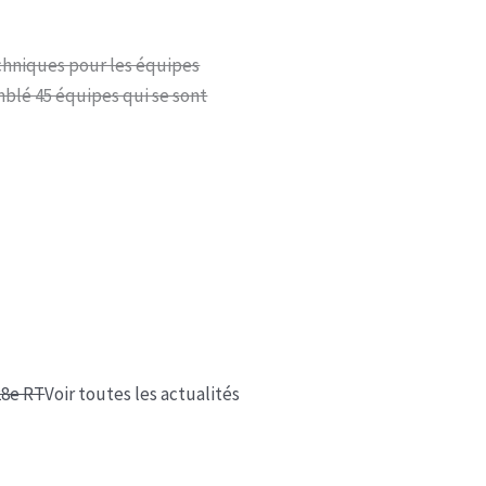
echniques pour les équipes
blé 45 équipes qui se sont
28e RT
Voir toutes les actualités