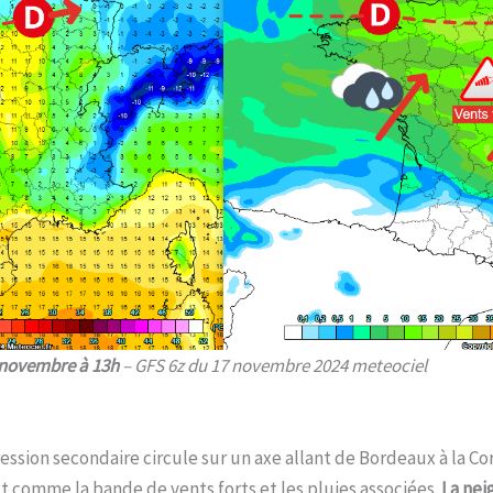
 novembre à 13h
– GFS 6z du 17 novembre 2024 meteociel
ession secondaire circule sur un axe allant de Bordeaux à la Cor
t comme la bande de vents forts et les pluies associées.
La nei