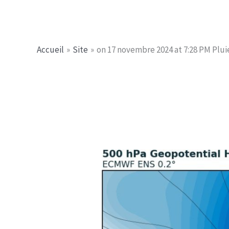
Aller
Jerome PICHE
au
contenu
Accueil
Site
on 17 novembre 2024 at 7:28 PM Plui