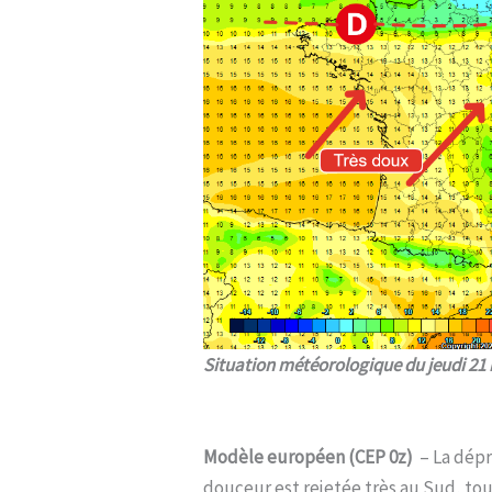
Situation météorologique du jeudi 21
Modèle européen (CEP 0z)
– La dépr
douceur est rejetée très au Sud, tou