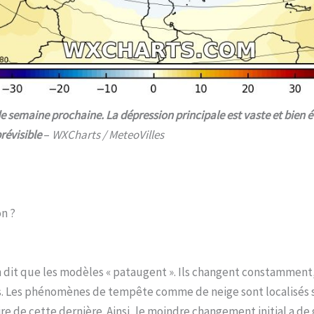
u de semaine prochaine. La dépression principale est vaste et bien 
révisible
–
WXCharts / MeteoVilles
on ?
 dit que les modèles « pataugent ». Ils changent constamment,
s. Les phénomènes de tempête comme de neige sont localisés 
re de cette dernière. Ainsi, le moindre changement initial a d