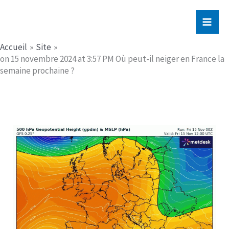
Aller
Jerome PICHE
au
contenu
Accueil
Site
on 15 novembre 2024 at 3:57 PM Où peut-il neiger en France la
semaine prochaine ?