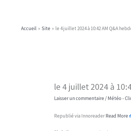
Aller
Jerome PICHE
au
contenu
Accueil
Site
le 4 juillet 2024 à 10:42 AM Q&A heb
le 4 juillet 2024 à 
Laisser un commentaire
/
Météo - Cl
Republié via Innoreader
Read More