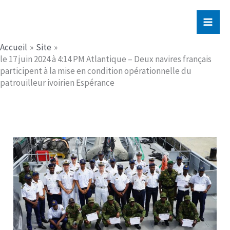
Aller
Jerome PICHE
au
contenu
Accueil
Site
le 17 juin 2024 à 4:14 PM Atlantique – Deux navires français
participent à la mise en condition opérationnelle du
patrouilleur ivoirien Espérance​