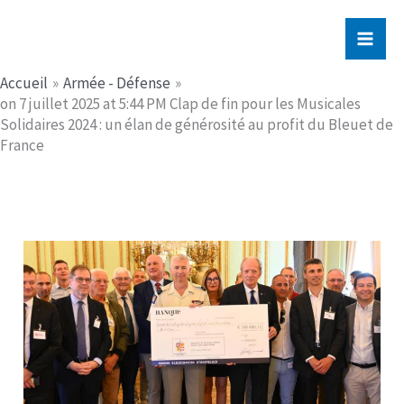
Aller
Jerome PICHE
au
contenu
Accueil
Armée - Défense
on 7 juillet 2025 at 5:44 PM Clap de fin pour les Musicales
Solidaires 2024 : un élan de générosité au profit du Bleuet de
France​