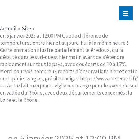
Aller
Jerome PICHE
au
contenu
Accueil
Site
on 5 janvier 2025 at 12:00 PM Quelle différence de
températures entre hier et aujourd’hui à la même heure !
Cette animation illustre parfaitement le #redoux, qui a
débuté dans le sud-ouest hier matin avant de s’étendre
rapidement sur tout le pays, avec des écarts de 10 à 15°C.
Merci pour vos nombreux reports d’observations hier et cette
nuit : pluie, verglas, grésil et neige ! https://www.meteociel.fr/
—- Autre fait marquant : vigilance orange pour le #vent de sud
en vallée du Rhône, avec deux départements concernés : la
Loire et le Rhône.
on 5 janvier 2025 at 12:00 PM