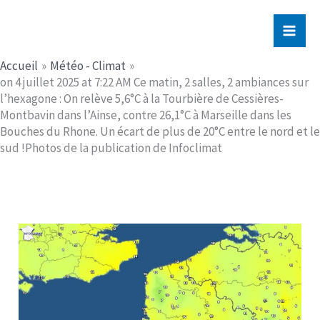
Aller
Jerome PICHE
au
contenu
Accueil
Météo - Climat
on 4 juillet 2025 at 7:22 AM Ce matin, 2 salles, 2 ambiances sur
l’hexagone : On relève 5,6°C à la Tourbière de Cessières-
Montbavin dans l’Ainse, contre 26,1°C à Marseille dans les
Bouches du Rhone. Un écart de plus de 20°C entre le nord et le
sud !Photos de la publication de Infoclimat