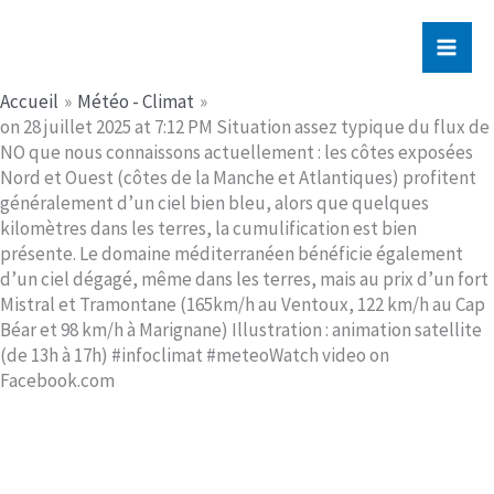
Aller
Jerome PICHE
au
contenu
Accueil
Météo - Climat
on 28 juillet 2025 at 7:12 PM Situation assez typique du flux de
NO que nous connaissons actuellement : les côtes exposées
Nord et Ouest (côtes de la Manche et Atlantiques) profitent
généralement d’un ciel bien bleu, alors que quelques
kilomètres dans les terres, la cumulification est bien
présente. Le domaine méditerranéen bénéficie également
d’un ciel dégagé, même dans les terres, mais au prix d’un fort
Mistral et Tramontane (165km/h au Ventoux, 122 km/h au Cap
Béar et 98 km/h à Marignane) Illustration : animation satellite
(de 13h à 17h) #infoclimat #meteoWatch video on
Facebook.com