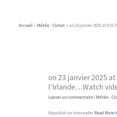
Aller
Jerome PICHE
au
contenu
Accueil
Météo - Climat
on 23 janvier 2025 at 9:
on 23 janvier 2025 a
l’Irlande…Watch vid
Laisser un commentaire
/
Météo - Cl
Republié via Innoreader
Read More