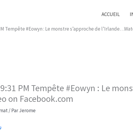
ACCUEIL
I
31 PM Tempête #Eowyn : Le monstre s’approche de l’Irlande…Wa
t 9:31 PM Tempête #Eowyn : Le mons
eo on Facebook.com
imat
/ Par
Jerome