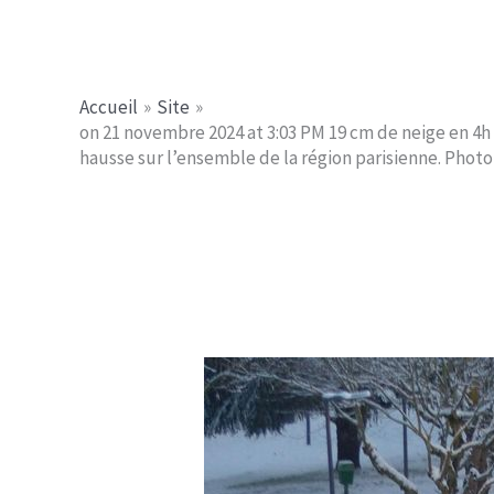
Aller
Jerome PICHE
au
contenu
Accueil
Site
on 21 novembre 2024 at 3:03 PM 19 cm de neige en 4h 
hausse sur l’ensemble de la région parisienne. Phot