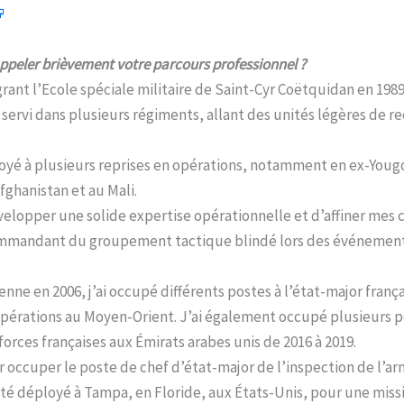
appeler brièvement votre parcours professionnel ?
ant l’Ecole spéciale militaire de Saint-Cyr Coëtquidan en 1989.
’ai servi dans plusieurs régiments, allant des unités légères 
ployé à plusieurs reprises en opérations, notamment en ex-Yougo
Afghanistan et au Mali.
elopper une solide expertise opérationnelle et d’affiner mes
ommandant du groupement tactique blindé lors des événemen
ne en 2006, j’ai occupé différents postes à l’état-major frança
pérations au Moyen-Orient. J’ai également occupé plusieurs p
rces françaises aux Émirats arabes unis de 2016 à 2019.
pour occuper le poste de chef d’état-major de l’inspection de l’
été déployé à Tampa, en Floride, aux États-Unis, pour une miss