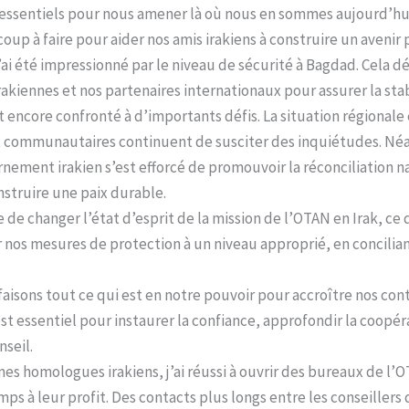
 essentiels pour nous amener là où nous en sommes aujourd’hu
oup à faire pour aider nos amis irakiens à construire un avenir 
’ai été impressionné par le niveau de sécurité à Bagdad. Cela d
rakiennes et nos partenaires internationaux pour assurer la stab
st encore confronté à d’importants défis. La situation régionale
et communautaires continuent de susciter des inquiétudes. Néan
ement irakien s’est efforcé de promouvoir la réconciliation na
nstruire une paix durable.
e de changer l’état d’esprit de la mission de l’OTAN en Irak, ce 
 nos mesures de protection à un niveau approprié, en conciliant
isons tout ce qui est en notre pouvoir pour accroître nos conta
essentiel pour instaurer la confiance, approfondir la coopéra
nseil.
mes homologues irakiens, j’ai réussi à ouvrir des bureaux de l’
ps à leur profit. Des contacts plus longs entre les conseillers