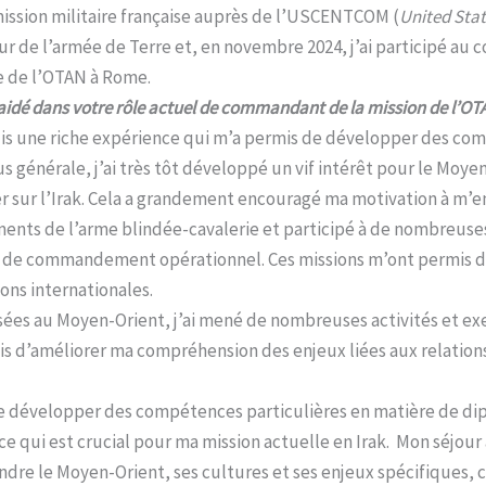
mission militaire française auprès de l’USCENTCOM (
United Sta
ur de l’armée de Terre et, en novembre 2024, j’ai participé au c
e de l’OTAN à Rome.
le aidé dans votre rôle actuel de commandant de la mission de l’OT
cquis une riche expérience qui m’a permis de développer des co
s générale, j’ai très tôt développé un vif intérêt pour le Moye
ier sur l’Irak. Cela a grandement encouragé ma motivation à m’
ments de l’arme blindée-cavalerie et participé à de nombreuses 
e de commandement opérationnel. Ces missions m’ont permis
ons internationales.
ssées au Moyen-Orient, j’ai mené de nombreuses activités et exe
is d’améliorer ma compréhension des enjeux liées aux relations
e développer des compétences particulières en matière de dipl
ce qui est crucial pour ma mission actuelle en Irak. Mon séjour
e le Moyen-Orient, ses cultures et ses enjeux spécifiques, ce