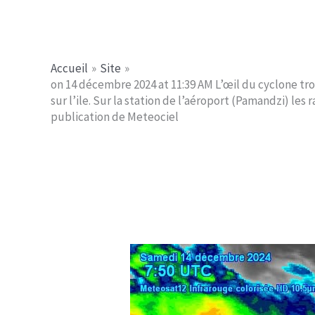
Aller
Jerome PICHE
au
contenu
Accueil
Site
on 14 décembre 2024 at 11:39 AM L’œil du cyclone tro
sur l’ile. Sur la station de l’aéroport (Pamandzi) l
publication de Meteociel