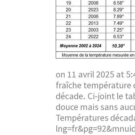
on 11 avril 2025 at 
fraîche température 
décade. Ci-joint le t
douce mais sans aucu
Températures décad
lng=fr&pg=92&mnuid=