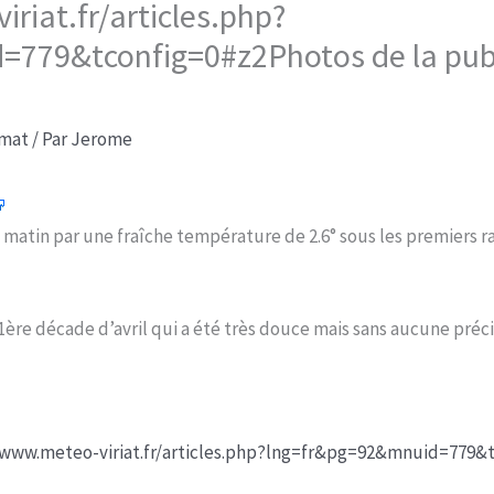
riat.fr/articles.php?
779&tconfig=0#z2Photos de la publ
imat
/ Par
Jerome
 matin par une fraîche température de 2.6° sous les premiers r
 1ère décade d’avril qui a été très douce mais sans aucune préci
/www.meteo-viriat.fr/articles.php?lng=fr&pg=92&mnuid=779&