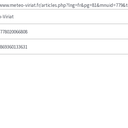
/www.meteo-viriat.fr/articles.php?lng=fr&pg=81&mnuid=779&t
-Viriat