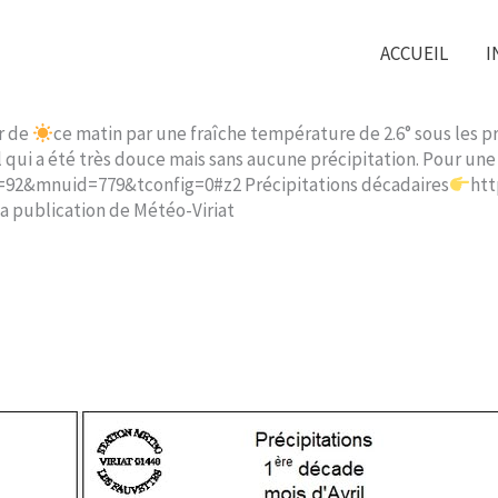
ACCUEIL
I
er de
ce matin par une fraîche température de 2.6° sous les p
il qui a été très douce mais sans aucune précipitation. Pour u
g=92&mnuid=779&tconfig=0#z2 Précipitations décadaires
htt
publication de Météo-Viriat