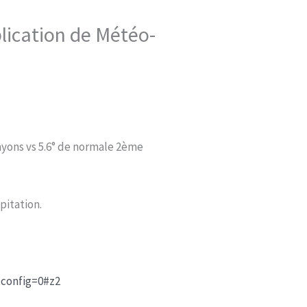
ication de Météo-
ayons vs 5.6° de normale 2ème
pitation.
tconfig=0#z2