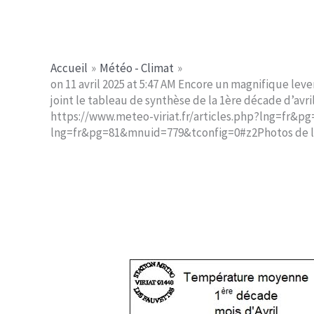
Aller
Jerome PICHE
au
contenu
Accueil
Météo - Climat
on 11 avril 2025 at 5:47 AM Encore un magnifique lev
joint le tableau de synthèse de la 1ère décade d’avr
https://www.meteo-viriat.fr/articles.php?lng=fr&p
lng=fr&pg=81&mnuid=779&tconfig=0#z2Photos de la 