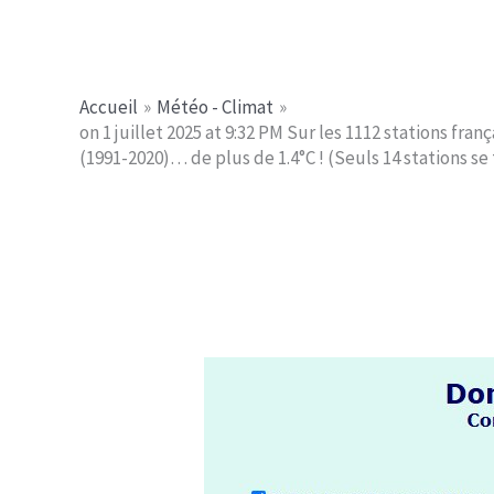
Aller
Jerome PICHE
au
contenu
Accueil
Météo - Climat
on 1 juillet 2025 at 9:32 PM Sur les 1112 stations f
(1991-2020)… de plus de 1.4°C ! (Seuls 14 stations se 