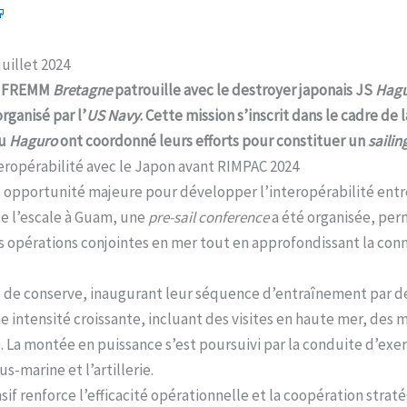
juillet 2024
la FREMM
Bretagne
patrouille avec le destroyer japonais JS
Hag
rganisé par l’
US Navy
. Cette mission s’inscrit dans le cadre de
du
Haguro
ont coordonné leurs efforts pour constituer un
sailin
ropérabilité avec le Japon avant RIMPAC 2024
e opportunité majeure pour développer l’interopérabilité entre
 de l’escale à Guam, une
pre-sail conference
a été organisée, per
s opérations conjointes en mer tout en approfondissant la con
 de conserve, inaugurant leur séquence d’entraînement par de
e intensité croissante, incluant des visites en haute mer, des
s. La montée en puissance s’est poursuivi par la conduite d’ex
us-marine et l’artillerie.
 renforce l’efficacité opérationnelle et la coopération straté