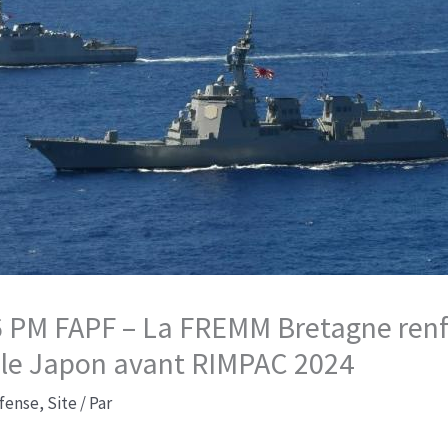
6:06 PM FAPF – La FREMM Bretagne ren
c le Japon avant RIMPAC 2024​
fense
,
Site
/ Par