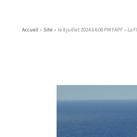
Aller
Jerome PICHE
au
contenu
Accueil
Site
le 8 juillet 2024 à 6:06 PM FAPF – L