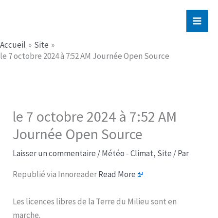
Aller
Jerome PICHE
au
contenu
Accueil
Site
le 7 octobre 2024 à 7:52 AM Journée Open Source
le 7 octobre 2024 à 7:52 AM
Journée Open Source
Laisser un commentaire
/
Météo - Climat
,
Site
/ Par
Republié via Innoreader
Read More
Les licences libres de la Terre du Milieu sont en
marche.