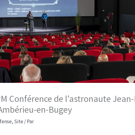
 PM Conférence de l’astronaute Jean-
’Ambérieu-en-Bugey​
fense
,
Site
/ Par