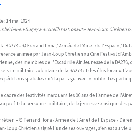
e : 14 mai 2024
’Ambérieu-en-Bugey a accueilli l’astronaute Jean-Loup Chrétien po
a BA278 – © Ferrand Ilona / Armée de l’Air et de l’Espace / Dé
érence animée par Jean-Loup Chrétien au Ciné Festival d’Amb
ienne, des membres de l’Escadrille Air Jeunesse de la BA278, d
ervice militaire volontaire de la BA278 et des élus locaux. L’au
expéditions spatiales qu’il a partagé avec le public. Les parti
le cadre des festivités marquant les 90 ans de l’armée de l’Air 
u profit du personnel militaire, de la jeunesse ainsi que des 
tien – © Ferrand Ilona / Armée de l’Air et de l’Espace / Défe
-Loup Chrétien a signé l’un de ses ouvrages, s’en est suivie 