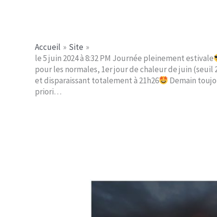
Aller
Jerome PICHE
au
contenu
Accueil
Site
le 5 juin 2024 à 8:32 PM Journée pleinement estivale
pour les normales, 1er jour de chaleur de juin (seui
et disparaissant totalement à 21h26
Demain toujou
priori…