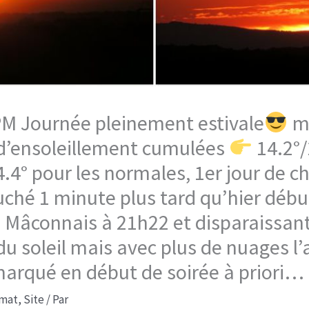
 PM Journée pleinement estivale
ma
d’ensoleillement cumulées
14.2°/
.4° pour les normales, 1er jour de cha
couché 1 minute plus tard qu’hier déb
u Mâconnais à 21h22 et disparaissan
u soleil mais avec plus de nuages l’
marqué en début de soirée à priori…
imat
,
Site
/ Par