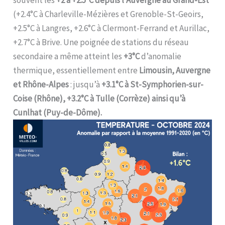
souvent les
+2 à +2.5°C depuis l’Auvergne au Grand-Est
(+2.4°C à Charleville-Mézières et Grenoble-St-Geoirs,
+2.5°C à Langres, +2.6°C à Clermont-Ferrand et Aurillac,
+2.7°C à Brive. Une poignée de stations du réseau
secondaire a même atteint les
+3°C
d’anomalie
thermique, essentiellement entre
Limousin, Auvergne
et Rhône-Alpes
: jusqu’à
+3.1°C à St-Symphorien-sur-
Coise (Rhône), +3.2°C à Tulle (Corrèze) ainsi qu’à
Cunlhat (Puy-de-Dôme).