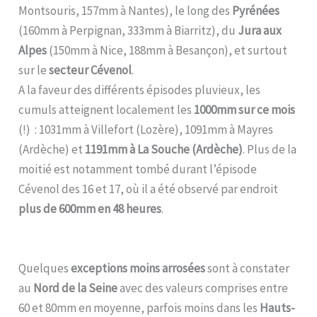
Montsouris, 157mm à Nantes), le long des
Pyrénées
(160mm à Perpignan, 333mm à Biarritz), du
Jura aux
Alpes
(150mm à Nice, 188mm à Besançon), et surtout
sur le
secteur Cévenol
.
A la faveur des différents épisodes pluvieux, les
cumuls atteignent localement les
1000mm sur ce mois
(!) : 1031mm à Villefort (Lozère), 1091mm à Mayres
(Ardèche) et
1191mm à La Souche (Ardèche)
. Plus de la
moitié est notamment tombé durant l’épisode
Cévenol des 16 et 17, où il a été observé par endroit
plus de 600mm en 48 heures
.
Quelques
exceptions moins arrosées
sont à constater
au
Nord de la Seine
avec des valeurs comprises entre
60 et 80mm en moyenne, parfois moins dans les
Hauts-