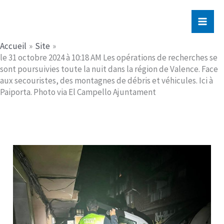
Aller
Jerome PICHE
au
contenu
Accueil
Site
le 31 octobre 2024 à 10:18 AM Les opérations de recherches se
sont poursuivies toute la nuit dans la région de Valence. Face
aux secouristes, des montagnes de débris et véhicules. Ici à
Paiporta. Photo via El Campello Ajuntament