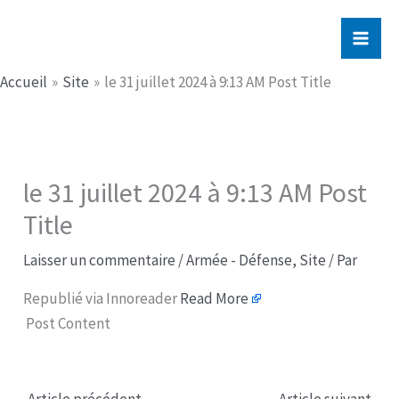
Aller
Jerome PICHE
au
contenu
Accueil
Site
le 31 juillet 2024 à 9:13 AM Post Title​
le 31 juillet 2024 à 9:13 AM Post
Title​
Laisser un commentaire
/
Armée - Défense
,
Site
/ Par
Republié via Innoreader
Read More
Post Content
←
Article précédent
Article suivant
→