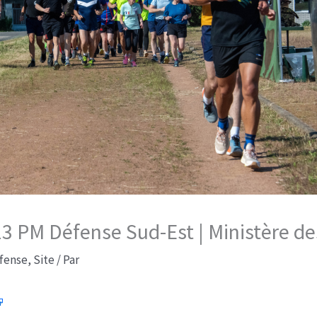
2:13 PM Défense Sud-Est | Ministère d
fense
,
Site
/ Par