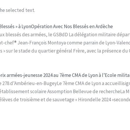
he selected text.
lessés » à Lyon
Opération Avec Nos Blessés en Ardèche
 aux blessés des armées, le GSBdD La délégation militaire dép
dant-chef® Jean-François Montoya comme parrain de Lyon-Valen
s » sur le stade du quartier général Frère, avec la présence du
rix armées-jeunesse 2024 au 7ème CMA de Lyon à l’Ecole milita
nne 278 d’Ambérieu-en-BugeyLe 7ème CMA de Lyon a accueillisi
létablissement scolaire Assomption Bellevue de rechercheLa Mu
 élèves de troisième et de sauvetage « Hirondelle 2024 »seconde