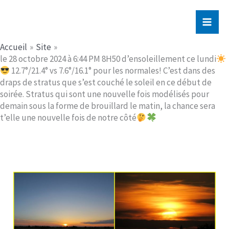
Aller
Jerome PICHE
au
contenu
Accueil
Site
le 28 octobre 2024 à 6:44 PM 8H50 d’ensoleillement ce lundi
12.7°/21.4° vs 7.6°/16.1° pour les normales! C’est dans des
draps de stratus que s’est couché le soleil en ce début de
soirée. Stratus qui sont une nouvelle fois modélisés pour
demain sous la forme de brouillard le matin, la chance sera
t’elle une nouvelle fois de notre côté