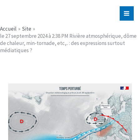
Aller
Jerome PICHE
au
contenu
Accueil
Site
le 27 septembre 2024 à 2:38 PM Rivière atmosphérique, dôme
de chaleur, min-tornade, etc,.. : des expressions surtout
médiatiques ?