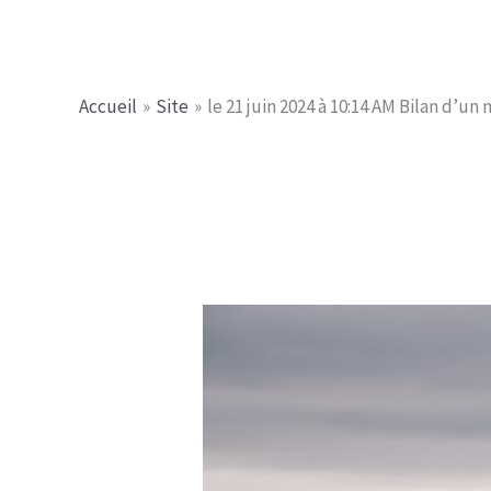
Aller
Jerome PICHE
au
contenu
Accueil
Site
le 21 juin 2024 à 10:14 AM Bilan d’un