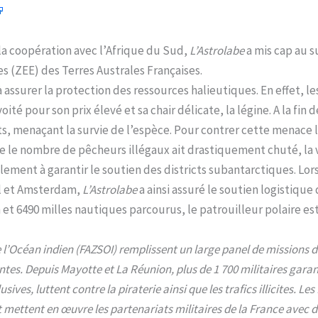
la coopération avec l’Afrique du Sud,
L’Astrolabe
a mis cap au s
s (ZEE) des Terres Australes Françaises.
 assurer la protection des ressources halieutiques. En effet, l
é pour son prix élevé et sa chair délicate, la légine. A la fin d
s, menaçant la survie de l’espèce. Pour contrer cette menace le
que le nombre de pêcheurs illégaux ait drastiquement chuté, la 
alement à garantir le soutien des districts subantarctiques. Lor
ul et Amsterdam,
L’Astrolabe
a ainsi assuré le soutien logistique d
et 6490 milles nautiques parcourus, le patrouilleur polaire est
 l’Océan indien (FAZSOI) remplissent un large panel de missions 
s. Depuis Mayotte et La Réunion, plus de 1 700 militaires garant
ives, luttent contre la piraterie ainsi que les trafics illicites. 
et mettent en œuvre les partenariats militaires de la France avec d