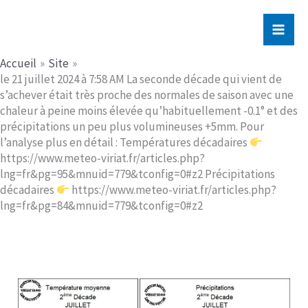
Aller
Jerome PICHE
au
contenu
Accueil
Site
le 21 juillet 2024 à 7:58 AM La seconde décade qui vient de
s’achever était très proche des normales de saison avec une
chaleur à peine moins élevée qu’habituellement -0.1° et des
précipitations un peu plus volumineuses +5mm. Pour
l’analyse plus en détail : Températures décadaires
https://www.meteo-viriat.fr/articles.php?
lng=fr&pg=95&mnuid=779&tconfig=0#z2 Précipitations
décadaires
https://www.meteo-viriat.fr/articles.php?
lng=fr&pg=84&mnuid=779&tconfig=0#z2