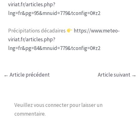
viriat.fr/articles.php?
lng=fr&pg=95&mnuid=779&tconfig=0#z2
Précipitations décadaires
https://www.meteo-
viriat.fr/articles.php?
lng=fr&pg=84&mnuid=779&tconfig=0#z2
←
Article précédent
Article suivant
→
Veuillez vous connecter pour laisser un
commentaire.