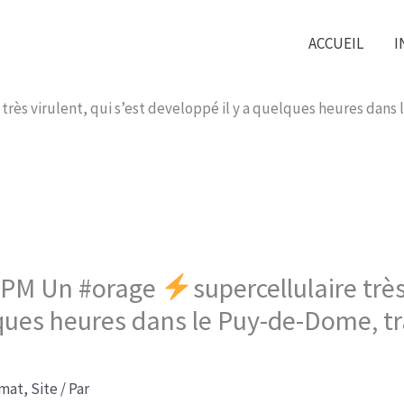
ACCUEIL
I
 très virulent, qui s’est developpé il y a quelques heures dan
43 PM Un #orage
supercellulaire très
lques heures dans le Puy-de-Dome, t
imat
,
Site
/ Par