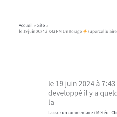
Aller
Jerome PICHE
au
contenu
Accueil
Site
le 19 juin 2024 à 7:43 PM Un #orage
supercellulaire
le 19 juin 2024 à 7:
developpé il y a que
la
Laisser un commentaire
/
Météo - Cl