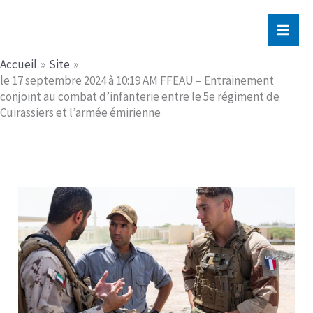
Aller
Jerome PICHE
au
contenu
Accueil
Site
le 17 septembre 2024 à 10:19 AM FFEAU – Entrainement
conjoint au combat d’infanterie entre le 5e régiment de
Cuirassiers et l’armée émirienne​