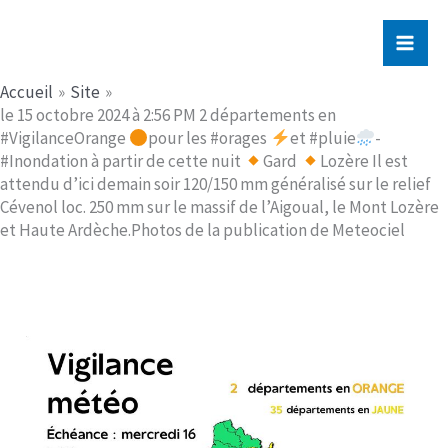
Aller
Jerome PICHE
au
contenu
Accueil
Site
le 15 octobre 2024 à 2:56 PM 2 départements en
#VigilanceOrange
pour les #orages
et #pluie
-
#Inondation à partir de cette nuit
Gard
Lozère Il est
attendu d’ici demain soir 120/150 mm généralisé sur le relief
Cévenol loc. 250 mm sur le massif de l’Aigoual, le Mont Lozère
et Haute Ardèche.Photos de la publication de Meteociel