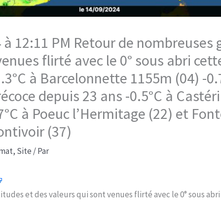
 à 12:11 PM Retour de nombreuses ge
enues flirté avec le 0° sous abri cette
.3°C à Barcelonnette 1155m (04) -0.
précoce depuis 23 ans -0.5°C à Casté
7°C à Poeuc l’Hermitage (22) et Fon
ontivoir (37)
imat
,
Site
/ Par
des et des valeurs qui sont venues flirté avec le 0° sous abri 