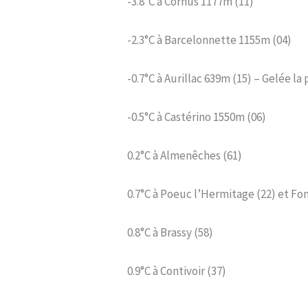
-3.8°C à Cornus 1177m (11)
-2.3°C à Barcelonnette 1155m (04)
-0.7°C à Aurillac 639m (15) – Gelée l
-0.5°C à Castérino 1550m (06)
0.2°C à Almenêches (61)
0.7°C à Poeuc l’Hermitage (22) et F
0.8°C à Brassy (58)
0.9°C à Contivoir (37)