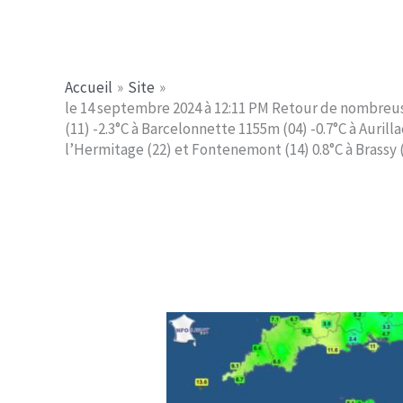
Aller
Jerome PICHE
au
contenu
Accueil
Site
le 14 septembre 2024 à 12:11 PM Retour de nombreuses 
(11) -2.3°C à Barcelonnette 1155m (04) -0.7°C à Aurill
l’Hermitage (22) et Fontenemont (14) 0.8°C à Brassy (5