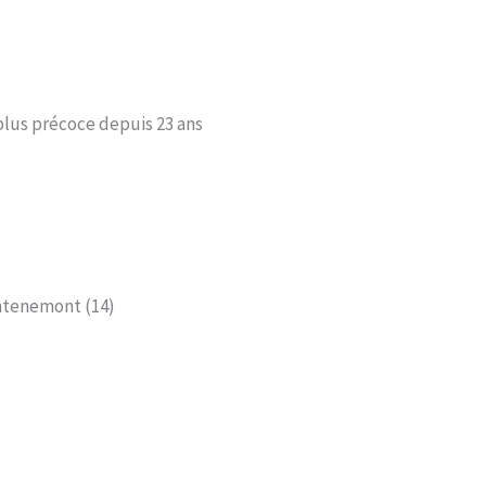
a plus précoce depuis 23 ans
ontenemont (14)