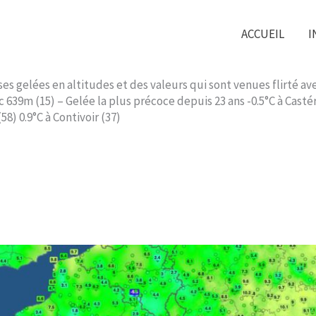
ACCUEIL
I
gelées en altitudes et des valeurs qui sont venues flirté avec 
ac 639m (15) – Gelée la plus précoce depuis 23 ans -0.5°C à Cast
8) 0.9°C à Contivoir (37)