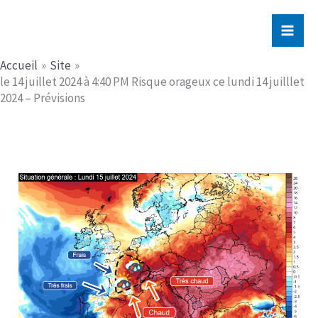
Aller
Jerome PICHE
au
contenu
Accueil
Site
le 14 juillet 2024 à 4:40 PM Risque orageux ce lundi 14 juilllet
2024 – Prévisions