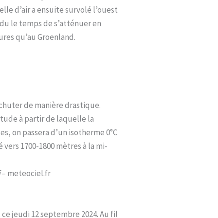
le d’air a ensuite survolé l’ouest
a du le temps de s’atténuer en
tures qu’au Groenland.
e chuter de manière drastique.
tude à partir de laquelle la
pes, on passera d’un isotherme 0°C
 vers 1700-1800 mètres à la mi-
i
– meteociel.fr
ce jeudi 12 septembre 2024. Au fil