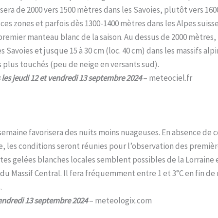
ssera de 2000 vers 1500 mètres dans les Savoies, plutôt vers 160
ces zones et parfois dès 1300-1400 mètres dans les Alpes suiss
emier manteau blanc de la saison. Au dessus de 2000 mètres, il
les Savoies et jusque 15 à 30 cm (loc. 40 cm) dans les massifs alpi
 plus touchés (peu de neige en versants sud).
 les jeudi 12 et vendredi 13 septembre 2024
– meteociel.fr
 semaine favorisera des nuits moins nuageuses. En absence de
e, les conditions seront réunies pour l’observation des première
tes gelées blanches locales semblent possibles de la Lorraine
du Massif Central. Il fera fréquemment entre 1 et 3°C en fin de
.
endredi 13 septembre 2024
– meteologix.com