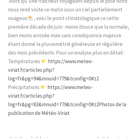
Alors qu’une fraicheur voyageant depuis le pôle Nord
nous rend visite ce matin sous un ciel partiellement
nuageux
, voici le point climatologique ce cette
première décade de juin : moins douce que la normale,
bien moins arrosée mais sans conséquence majeure
étant donné la pluviométrié généreuse et régulière
des mois précédents. Pour un enalyse plus en détail :
Températures
https://www.meteo-
viriat.fr/articles.php?
lng=fr&pg=94&mnuid=779&tconfig=0#z2
Précipitations
https://www.meteo-
viriat.fr/articles.php?
lng=fr&pg=83&mnuid=779&tconfig=0#z2
Photos de la
publication de Météo-Viriat