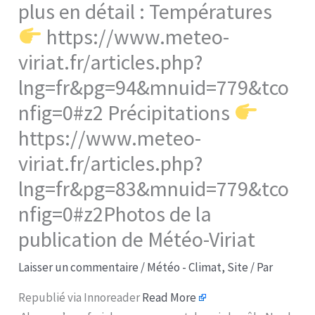
plus en détail : Températures
https://www.meteo-
viriat.fr/articles.php?
lng=fr&pg=94&mnuid=779&tco
nfig=0#z2 Précipitations
https://www.meteo-
viriat.fr/articles.php?
lng=fr&pg=83&mnuid=779&tco
nfig=0#z2Photos de la
publication de Météo-Viriat
Laisser un commentaire
/
Météo - Climat
,
Site
/ Par
Republié via Innoreader
Read More