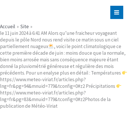
Aller
Jerome PICHE
au
contenu
Accueil
Site
le 11 juin 2024 à 6:41 AM Alors qu’une fraicheur voyageant
depuis le pôle Nord nous rend visite ce matin sous un ciel
partiellement nuageux
, voici le point climatologique ce
cette première décade de juin : moins douce que la normale,
bien moins arrosée mais sans conséquence majeure étant
donné la pluviométrié généreuse et régulière des mois
précédents. Pour un enalyse plus en détail : Températures
https://www.meteo-viriat.fr/articles.php?
lng=fr&pg=94&mnuid=779&tconfig=0#z2 Précipitations
https://www.meteo-viriat.fr/articles.php?
lng=fr&pg=83&mnuid=779&tconfig=0#z2Photos de la
publication de Météo-Viriat