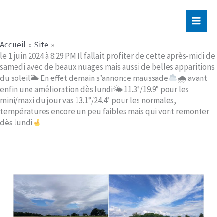
Aller
Jerome PICHE
au
contenu
Accueil
Site
le 1 juin 2024 à 8:29 PM Il fallait profiter de cette après-midi de
samedi avec de beaux nuages mais aussi de belles apparitions
du soleil🌥 En effet demain s’annonce maussade
🌧 avant
enfin une amélioration dès lundi🌤 11.3°/19.9° pour les
mini/maxi du jour vas 13.1°/24.4° pour les normales,
températures encore un peu faibles mais qui vont remonter
dès lundi