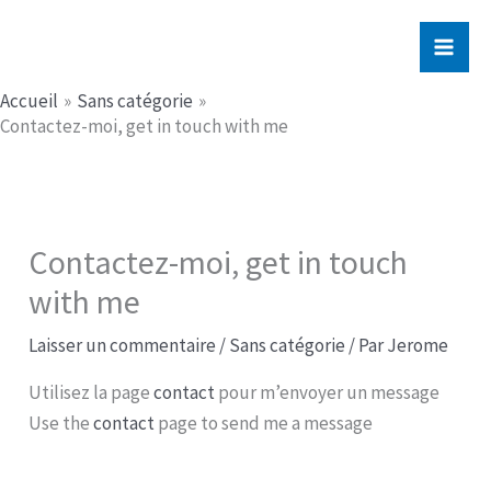
Aller
Jerome PICHE
au
contenu
Accueil
Sans catégorie
Contactez-moi, get in touch with me
Contactez-moi, get in touch
with me
Laisser un commentaire
/
Sans catégorie
/ Par
Jerome
Utilisez la page
contact
pour m’envoyer un message
Use the
contact
page to send me a message