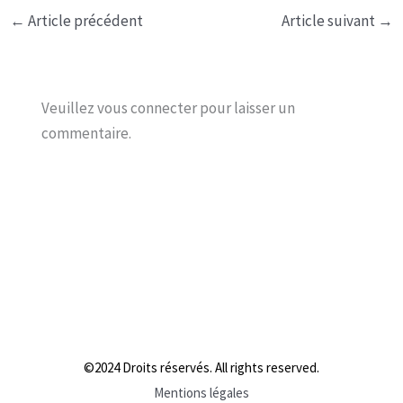
←
Article précédent
Article suivant
→
Veuillez vous connecter pour laisser un
commentaire.
©2024 Droits réservés. All rights reserved.
Mentions légales