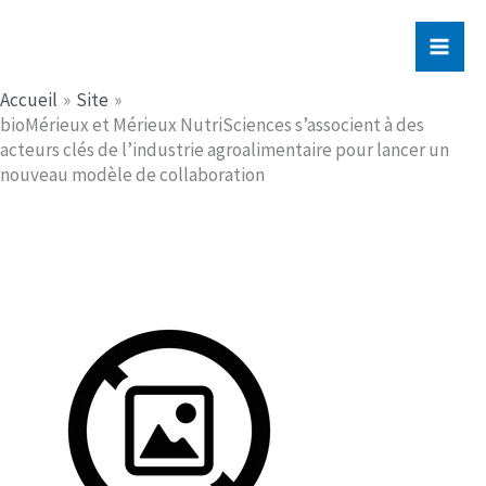
Aller
Jerome PICHE
au
contenu
Accueil
Site
bioMérieux et Mérieux NutriSciences s’associent à des
acteurs clés de l’industrie agroalimentaire pour lancer un
nouveau modèle de collaboration